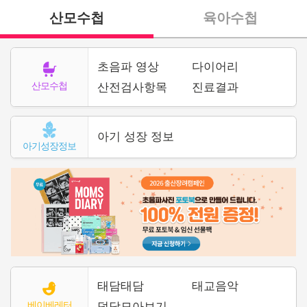
산모수첩
육아수첩
초음파 영상
다이어리
산모수첩
산전검사항목
진료결과
아기 성장 정보
아기성장정보
태담태담
태교음악
베이베레터
덕담모아보기