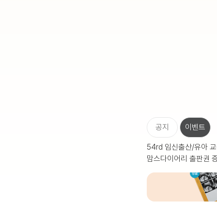
공지
이벤트
54rd 임신출산/유아 교
맘스다이어리 출판권 증